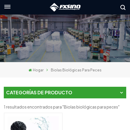
Español
English
français
Deutsch
Hogar
Biolas Biológicas Para Peces
русский
italiano
CATEGORÍAS DE PRODUCTO
español
1 resultados encontrados para "Biolas biológicas para peces"
العربية
日本語