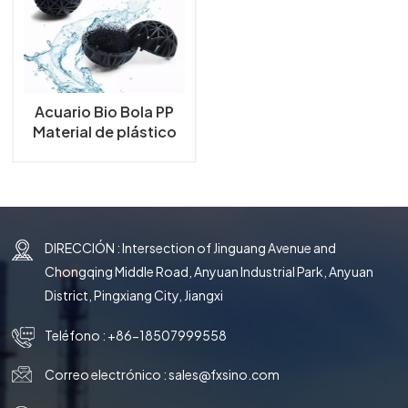
한국의
中文
Acuario Bio Bola PP
Material de plástico
Bolla de biografía
para peces de
acuario y estanques
de koi Bolla de
biografía
DIRECCIÓN : Intersection of Jinguang Avenue and
Chongqing Middle Road, Anyuan Industrial Park, Anyuan
District, Pingxiang City, Jiangxi
Teléfono :
+86-18507999558
Correo electrónico :
sales@fxsino.com