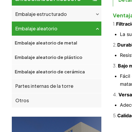
Detal
Embalaje estructurado
Ventaja
1.
Filtrac
Embalaje aleatorio
La su
Embalaje aleatorio de metal
2.
Durabi
Resis
Embalaje aleatorio de plástico
3.
Bajo 
Embalaje aleatorio de cerámica
Fácil
matar
Partes internas de la torre
4.
Versa
Otros
Adecu
5.
Calida