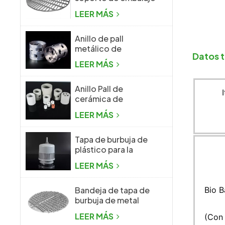
aleatorio de
LEER MÁS
columna de
destilación
Anillo de pall
metálico de
Datos 
embalaje aleatorio
LEER MÁS
de metal de alto
rendimiento
Anillo Pall de
cerámica de
embalaje aleatorio
LEER MÁS
Tapa de burbuja de
plástico para la
industria química
LEER MÁS
Bandeja de tapa de
Bio B
burbuja de metal
para la industria
LEER MÁS
(Con
química