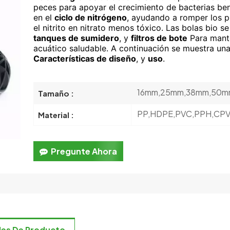
peces para apoyar el crecimiento de bacterias ben
en el
ciclo de nitrógeno
, ayudando a romper los 
el nitrito en nitrato menos tóxico. Las bolas bio 
tanques de sumidero
, y
filtros de bote
Para mante
acuático saludable. A continuación se muestra una
Características de diseño
, y
uso
.
16mm,25mm,38mm,50m
Tamaño :
PP,HDPE,PVC,PPH,CPV
Material :
Pregunte Ahora