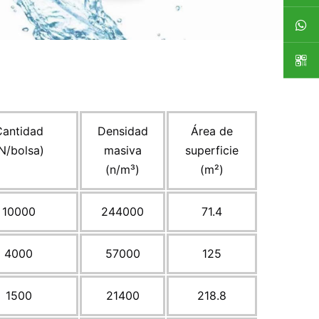
Cantidad
Densidad
Área de
N/bolsa)
masiva
superficie
(n/m³)
(m²)
10000
244000
71.4
4000
57000
125
1500
21400
218.8