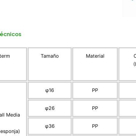
técnicos
Iterm
Tamaño
Material
(
φ16
PP
φ26
PP
all Media
φ36
PP
 esponja)