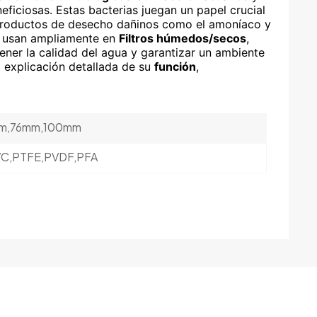
eficiosas. Estas bacterias juegan un papel crucial
productos de desecho dañinos como el amoníaco y
日本語
se usan ampliamente en
Filtros húmedos/secos
,
ner la calidad del agua y garantizar un ambiente
한국의
 explicación detallada de su
función
,
中文
m,76mm,100mm
C,PTFE,PVDF,PFA