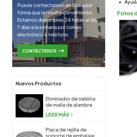
Ayuda
Puede contactarnos de cualquier
forma que le resulte conveniente.
Fotos 
Estamos disponibles 24 horas al día,
7 días a la semana por correo
electrónico o teléfono.
CONTÁCTENOS
Nuevos Productos
Eliminador de neblina
de malla de alambre
tejido de malla de
LEER MÁS
alambre
Placa de rejilla de
soporte de embalaje