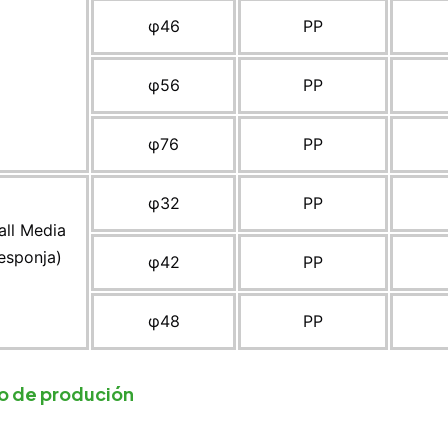
φ46
PP
φ56
PP
φ76
PP
φ32
PP
all Media
 esponja)
φ42
PP
φ48
PP
o de produción