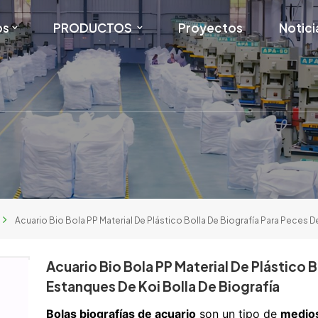
os
PRODUCTOS
Proyectos
Notici
Acuario Bio Bola PP Material De Plástico Bolla De Biografía Para Peces D
Acuario Bio Bola PP Material De Plástico 
Estanques De Koi Bolla De Biografía
Bolas biografías de acuario
son un tipo de
medios