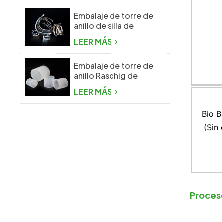
Embalaje de torre de
anillo de silla de
montar Intalox de
LEER MÁS
metal
Embalaje de torre de
anillo Raschig de
plástico
LEER MÁS
Bio B
(Sin
Proces