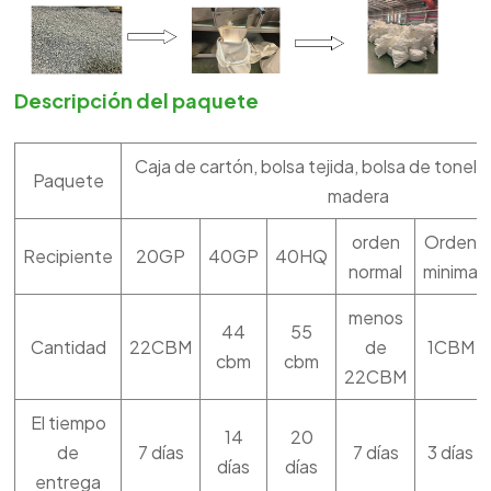
Descripción del paquete
Caja de cartón, bolsa tejida, bolsa de tonela
Paquete
madera
orden
Orden
Recipiente
20GP
40GP
40HQ
normal
minima
menos
44
55
Cantidad
22CBM
de
1CBM
cbm
cbm
22CBM
El tiempo
14
20
de
7 días
7 días
3 días
días
días
entrega