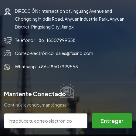
DIRECCIÓN : Intersection of Jinguang Avenue and
Chongqing Middle Road, Anyuan Industrial Park, Anyuan
District, Pingxiang City, Jiangxi
Teléfono :
+86-18507999558
Correo electrónico :
sales@fxsino.com
Whatsapp :
+86-18507999558
Mantente Conectado
Continúe leyendo, manténgase
informado, suscríbase y le
invitamos a que nos cuente lo
Entregar
que piensa.