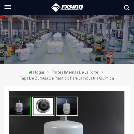
Español
English
français
Deutsch
Hogar
Partes Internas De La Torre
русский
Tapa De Burbuja De Plástico Para La Industria Química
italiano
español
العربية
Tapa De Burbuja De Plástico Para La
日本語
Industria Química