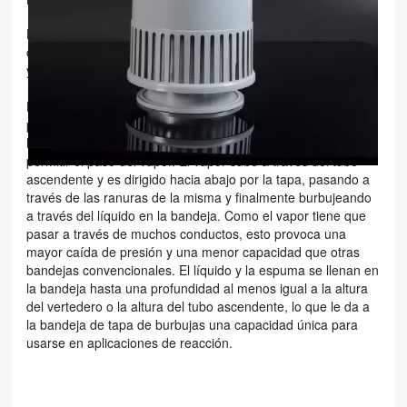
한국의
Bandeja de tapa de burbuja
Es una placa plana perforada
con elevadores (como tubos) alrededor de las perforaciones
中文
y tapas en forma de copas invertidas sobre los elevadores.
Los tapones suelen estar equipados con ranuras u orificios
por donde sale el vapor. La tapa se monta de manera que
haya un espacio entre el tubo ascendente y la tapa para
permitir el paso del vapor. El vapor sube a través del tubo
ascendente y es dirigido hacia abajo por la tapa, pasando a
través de las ranuras de la misma y finalmente burbujeando
a través del líquido en la bandeja. Como el vapor tiene que
pasar a través de muchos conductos, esto provoca una
mayor caída de presión y una menor capacidad que otras
bandejas convencionales. El líquido y la espuma se llenan en
la bandeja hasta una profundidad al menos igual a la altura
del vertedero o la altura del tubo ascendente, lo que le da a
la bandeja de tapa de burbujas una capacidad única para
usarse en aplicaciones de reacción.