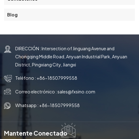
Blog
DIRECCIÓN : Intersection of Jinguang Avenue and
Chongqing Middle Road, Anyuan Industrial Park, Anyuan
District, Pingxiang City, Jiangxi
Teléfono :
+86-18507999558
Correo electrónico :
sales@fxsino.com
Whatsapp :
+86-18507999558
Mantente Conectado