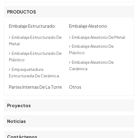
한국의
PRODUCTOS
中文
Embalaje Estructurado
Embalaje Aleatorio
Embalaje Estructurado De
Embalaje Aleatorio De Metal
Metal
Embalaje Aleatorio De
Plástico
Embalaje Estructurado De
Plástico
Embalaje Aleatorio De
Cerámica
Empaquetadura
Estructurada De Cerámica
Partes Internas De La Torre
Otros
Proyectos
Noticias
Contáctenos