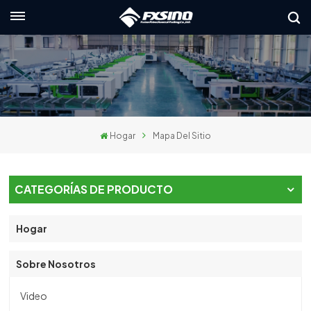
Español
English
français
Hogar
Mapa Del Sitio
Deutsch
русский
CATEGORÍAS DE PRODUCTO
italiano
Hogar
español
Sobre Nosotros
العربية
日本語
Video