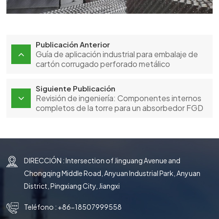
Publicación Anterior
Guía de aplicación industrial para embalaje de
cartón corrugado perforado metálico
Siguiente Publicación
Revisión de ingeniería: Componentes internos
completos de la torre para un absorbedor FGD
de Ø15,8 m
DIRECCIÓN : Intersection of Jinguang Avenue and
Chongqing Middle Road, Anyuan Industrial Park, Anyuan
District, Pingxiang City, Jiangxi
Teléfono :
+86-18507999558