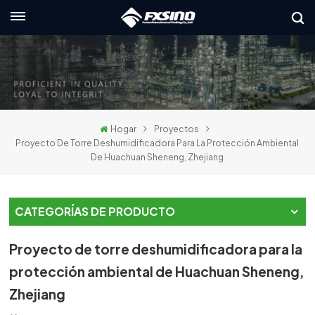
Español
English
français
Hogar
Proyectos
Deutsch
Proyecto De Torre Deshumidificadora Para La Protección Ambiental
De Huachuan Sheneng, Zhejiang
русский
italiano
CATEGORÍAS DE PRODUCTO
español
Proyecto de torre deshumidificadora para la
العربية
protección ambiental de Huachuan Sheneng,
Zhejiang
日本語