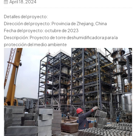
April 18, 2024
한국의
Detalles del proyecto:
中文
Dirección del proyecto: Provincia de Zhejiang, China
Fecha del proyecto: octubre de 2023
Descripción: Proyecto de torre deshumidificadora para la
protección del medio ambiente