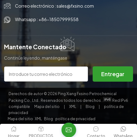
Correo electrónico :
sales@fxsino.com
Whatsapp :
+86-18507999558
Mantente Conectado
Continúe leyendo, manténgase
informado, suscríbase y le
invitamos a que nos cuente lo
Entregar
que piensa.
Derechos de autor © 2026 Ping Xiang Fxsino Petrochemical
Packing Co., Ltd.. Reservados todos los derechos .
Red IPv6
compatible
Mapa del sitio
|
XML
|
Blog
|
política de
privacidad
Mapa del sitio
XML
Blog
política de privacidad
Hogar
PRODUCTOS
Contacto
WhatsApp