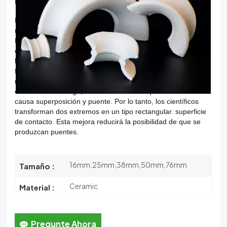
한국의
Debido a la forma de esta mochila es como una silla de
montar, llamada así
anillo de silla de montar
o
Anillo Berl
.
中文
El
El material del primer anillo de silla de montar es
cerámica. En nuestra aplicación real, cuando el gas fluye
hacia arriba, líquido
fluirá hacia abajo junto con el canal del arco. Esta forma de
movimiento
Reducir directamente el flujo de pared que
ocurre. Sin embargo, el marco externo arqueado también
causa
superposición y puente. Por lo tanto, los científicos
transforman dos extremos en un tipo rectangular.
superficie
de contacto. Esta mejora reducirá la posibilidad de que se
produzcan puentes.
16mm,25mm,38mm,50mm,76mm
Tamaño :
Ceramic
Material :
Pregunte Ahora