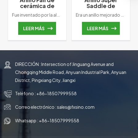
cerámica de
Saddle de
embalaje
cerámica con
Fue inventado por la alemana BASF, el embalaje aleatorio de primera generación. A En comparación con el anillo Raschig, la mejora más importante es el aumento de dos filas de lígula hacia adentro. Promueve la liquidez del gas líquido y mejora la masa del embalaje de la torre. rendimiento de la transferencia.
Era un anillo mejorado basado en la estructura del anillo Intalox. La mayor mejora es que el perfil de arco de la silla Intalox cambiará a un perfil ondulado o irregular. Mientras tanto, aumentará algunos poros en la posición media del canal de líquido del arco. El cambio de esta estructura no solo aumenta el espacio de contacto del empaque, sino que también mejora el movimiento y la distribución del gas y el líquido en la capa de empaque.
aleatorio
embalaje
aleatorio
LEER MÁS
LEER MÁS
DIRECCIÓN : Intersection of Jinguang Avenue and
Chongqing Middle Road, Anyuan Industrial Park, Anyuan
District, Pingxiang City, Jiangxi
Teléfono :
+86-18507999558
Correo electrónico :
sales@fxsino.com
Whatsapp :
+86-18507999558