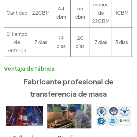
menos
44
55
Cantidad
22CBM
de
1CBM
cbm
cbm
22CBM
El tiempo
14
20
de
7 días
7 días
3 días
e
dias
días
entrega
Ventaja de fábrica
Fabricante profesional de
transferencia de masa