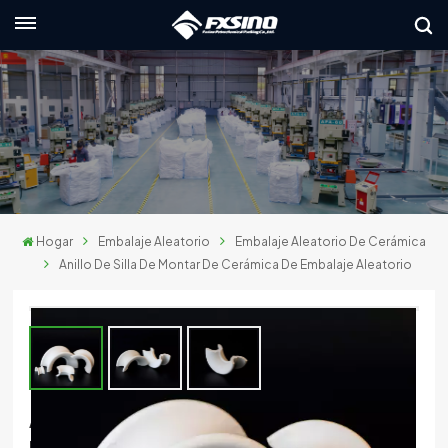
Español
English
français
Deutsch
Hogar
Embalaje Aleatorio
Embalaje Aleatorio De Cerámica
русский
Anillo De Silla De Montar De Cerámica De Embalaje Aleatorio
italiano
español
العربية
Anillo De Silla De Montar De Cerámica De
日本語
Embalaje Aleatorio