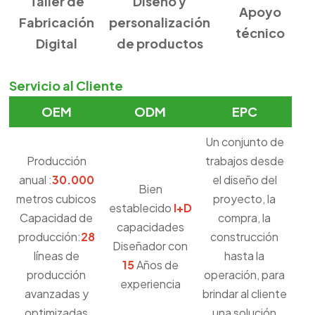
Taller de
Diseño y
Apoyo
Fabricación
personalización
técnico
Digital
de productos
Servicio al Cliente
OEM
ODM
EPC
Un conjunto de
Producción
trabajos desde
anual :
30.000
el diseño del
Bien
metros cubicos
proyecto, la
establecido
I+D
Capacidad de
compra, la
capacidades
producción:
28
construcción
Diseñador con
líneas de
hasta la
15
Años de
producción
operación, para
experiencia
avanzadas y
brindar al cliente
optimizadas
una solución