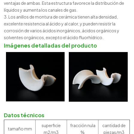
ventajas de ambas. Esta estructura favorece la distribución de
líquidos y aumenta los canales de gas.
3. Los anillos de montura de cerámica tienen alta densidad,
excelente resistencia al ácido y al calor, y pueden resistir la
corrosión de varios ácidos inorgánicos, ácidos orgánicos y
solventes orgánicos, excepto el ácido fluorhídrico.
Imágenes detalladas del producto
Datos técnicos
superficie
fracción nula
cantidad de
tamaño mm
m2/m3
%
piezas/m3