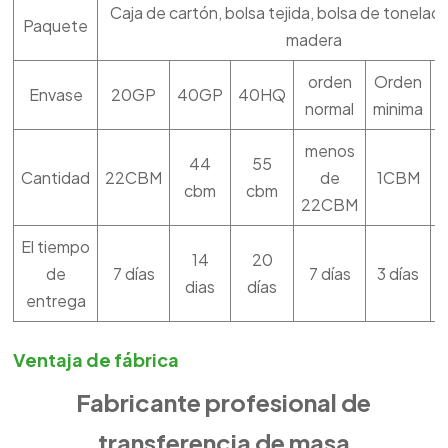
Caja de cartón, bolsa tejida, bolsa de tonelada
Paquete
madera
orden
Orden
Envase
20GP
40GP
40HQ
normal
minima
menos
44
55
Cantidad
22CBM
de
1CBM
cbm
cbm
22CBM
El tiempo
14
20
de
7 días
7 días
3 días
e
dias
días
entrega
Ventaja de fábrica
Fabricante profesional de
transferencia de masa