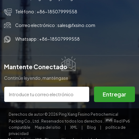
Teléfono :
+86-18507999558
Correo electrónico :
sales@fxsino.com
Whatsapp :
+86-18507999558
Mantente Conectado
Continúe leyendo, manténgase
informado, suscríbase y le
invitamos a que nos cuente lo
Entregar
que piensa.
Derechos de autor © 2026 Ping Xiang Fxsino Petrochemical
Packing Co., Ltd.. Reservados todos los derechos .
Red IPv6
compatible
Mapa del sitio
|
XML
|
Blog
|
política de
privacidad