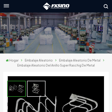
Español
English
français
Deutsch
Hogar
Embalaje Aleatorio
Embalaje Aleatorio De Metal
русский
Embalaje Aleatorio Del Anillo Super Raschig De Metal
italiano
español
العربية
Embalaje Aleatorio Del Anillo Super
日本語
Raschig De Metal