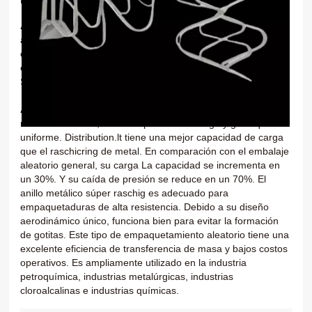
한국의
Anillo de metal súper raschig
Es un tipo de embalaje
aleatorio de metal superior. Puede estar hecho de acero al
中文
carbono o acero inoxidable. El material de acero inoxidable
está disponible en muchos tipos, como
SS304,SS304L,SS410 y SS316.
Anillo de metal súper raschig
se caracteriza por una alta
mecánica
Fuerza, buena capacidad de carga y gas-líquido
uniforme.
Distribution.lt tiene una mejor capacidad de carga
que el raschicring de metal. En comparación con el embalaje
aleatorio general, su carga
La capacidad se incrementa en
un 30%. Y su caída de presión se reduce en un 70%. El
anillo metálico súper raschig es adecuado para
empaquetaduras de alta resistencia. Debido a su diseño
aerodinámico único, funciona bien para evitar la formación
de gotitas. Este tipo de empaquetamiento aleatorio tiene una
excelente eficiencia de transferencia de masa y bajos costos
operativos. Es ampliamente utilizado en la industria
petroquímica, industrias metalúrgicas, industrias
cloroalcalinas e industrias químicas.