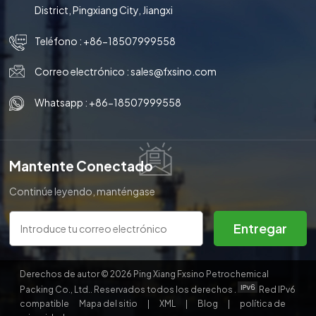
District, Pingxiang City, Jiangxi
Teléfono :
+86-18507999558
Correo electrónico :
sales@fxsino.com
Whatsapp :
+86-18507999558
Mantente Conectado
Continúe leyendo, manténgase
informado, suscríbase y le
invitamos a que nos cuente lo
Entregar
que piensa.
Derechos de autor © 2026 Ping Xiang Fxsino Petrochemical
Packing Co., Ltd.. Reservados todos los derechos .
Red IPv6
compatible
Mapa del sitio
|
XML
|
Blog
|
política de