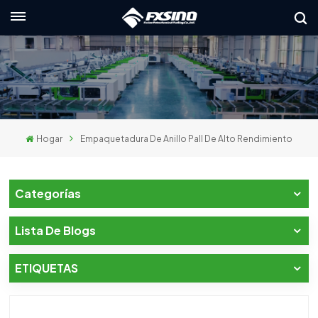
Español
English
français
Hogar
Empaquetadura De Anillo Pall De Alto Rendimiento
Deutsch
русский
Categorías
italiano
Lista De Blogs
español
ETIQUETAS
العربية
日本語