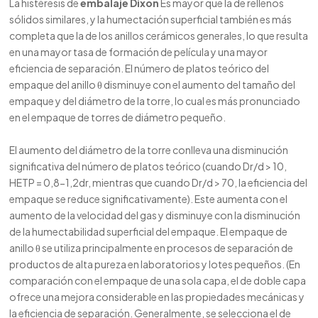
La histéresis de
embalaje Dixon
Es mayor que la de rellenos
sólidos similares, y la humectación superficial también es más
completa que la de los anillos cerámicos generales, lo que resulta
en una mayor tasa de formación de película y una mayor
eficiencia de separación. El número de platos teórico del
empaque del anillo θ disminuye con el aumento del tamaño del
empaque y del diámetro de la torre, lo cual es más pronunciado
en el empaque de torres de diámetro pequeño.
El aumento del diámetro de la torre conlleva una disminución
significativa del número de platos teórico (cuando Dr/d > 10,
HETP = 0,8-1,2dr, mientras que cuando Dr/d > 70, la eficiencia del
empaque se reduce significativamente). Este aumenta con el
aumento de la velocidad del gas y disminuye con la disminución
de la humectabilidad superficial del empaque. El empaque de
anillo θ se utiliza principalmente en procesos de separación de
productos de alta pureza en laboratorios y lotes pequeños. (En
comparación con el empaque de una sola capa, el de doble capa
ofrece una mejora considerable en las propiedades mecánicas y
la eficiencia de separación. Generalmente, se selecciona el de