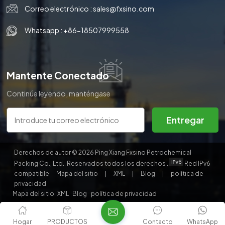
Correo electrónico :
sales@fxsino.com
Whatsapp :
+86-18507999558
Mantente Conectado
Continúe leyendo, manténgase
informado, suscríbase y le
invitamos a que nos cuente lo
Entregar
que piensa.
Derechos de autor © 2026 Ping Xiang Fxsino Petrochemical
Packing Co., Ltd.. Reservados todos los derechos .
Red IPv6
compatible
Mapa del sitio
|
XML
|
Blog
|
política de
privacidad
Mapa del sitio
XML
Blog
política de privacidad
Hogar
PRODUCTOS
Contacto
WhatsApp