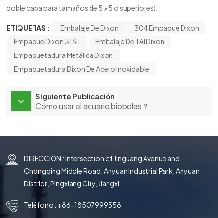
doble capa para tamaños de 5 × 5 o superiores).
ETIQUETAS :
Embalaje De Dixon
304 Empaque Dixon
Empaque Dixon 316L
Embalaje De TAI Dixon
Empaquetadura Metálica Dixon
Empaquetadura Dixon De Acero Inoxidable
Siguiente Publicación
Cómo usar el acuario biobolas？
DIRECCIÓN : Intersection of Jinguang Avenue and
Chongqing Middle Road, Anyuan Industrial Park, Anyuan
District, Pingxiang City, Jiangxi
Teléfono :
+86-18507999558