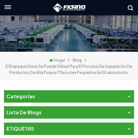
Español
English
français
Hogar
Blog
Deutsch
El Empaque Dixon Se Puede Utilizar Para El Proceso De Separación De
Productos De Alta Pureza Y De Lotes Pequeños En El Laboratorio.
русский
italiano
Categorías
español
Lista De Blogs
العربية
ETIQUETAS
日本語