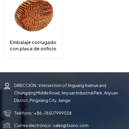
한국의
中文
Embalaje corrugado
con placa de orificio
de metal de cobre
DIRECCIÓN : Intersection of Jinguang Avenue and
Chongqing Middle Road, Anyuan Industrial Park, Anyuan
District, Pingxiang City, Jiangxi
Teléfono :
+86-18507999558
Correo electrónico :
sales@fxsino.com