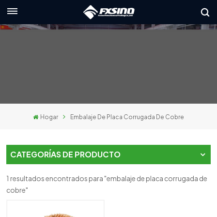
Español
English
français
Deutsch
Hogar
Embalaje De Placa Corrugada De Cobre
русский
italiano
CATEGORÍAS DE PRODUCTO
español
1 resultados encontrados para "embalaje de placa corrugada de
العربية
cobre"
日本語