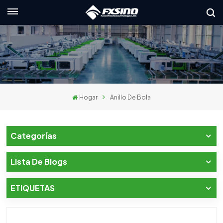
Español
English
français
Hogar
Anillo De Bola
Deutsch
русский
Categorías
italiano
Lista De Blogs
español
ETIQUETAS
العربية
日本語