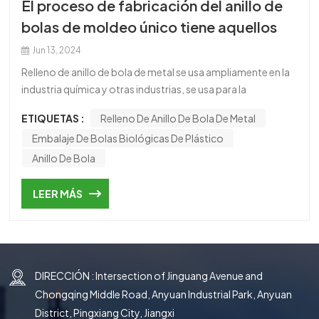
El proceso de fabricación del anillo de
한국의
bolas de moldeo único tiene aquellos
中文
Jun 13, 2024
Relleno de anillo de bola de metal se usa ampliamente en la
industria química y otras industrias, se usa para la
separación de medios, es una mejora sobre la base del
ETIQUETAS :
Relleno De Anillo De Bola De Metal
anillo Lacey, la pared del anillo tiene dos filas de ventanas
Embalaje De Bolas Biológicas De Plástico
con lengüeta extendida, cada ventana tiene cinco
lengüetas, este tipo de disposición mejora la distribución
Anillo De Bola
gas-líquido y aprovecha al máximo la superficie interior del
anillo. En la técnica anterior, la fabricación de anillos de
LEER MÁS
bolas de acero inoxidable requiere tres procesos, a saber,
romper, doblar y redondear, por lo que requiere al menos
dos juegos de matrices, lo que afecta la eficiencia de la
producción y no utiliza recursos humanos y materiales de
DIRECCIÓN : Intersection of Jinguang Avenue and
manera racional.La invención de un nuevo proceso de
fabricación de un anillo de bolas tiene como objetivo suplir
Chongqing Middle Road, Anyuan Industrial Park, Anyuan
las deficiencias de la tecnología existente y proporciona un
District, Pingxiang City, Jiangxi