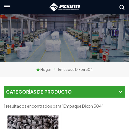
Español
English
français
Deutsch
Hogar
Empaque Dixon 304
русский
italiano
CATEGORÍAS DE PRODUCTO
español
1 resultados encontrados para "Empaque Dixon 304"
العربية
日本語