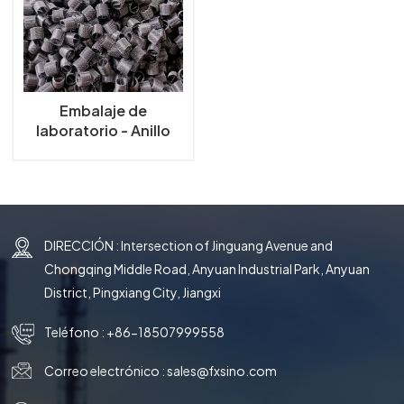
한국의
中文
Embalaje de
laboratorio - Anillo
Dixon
DIRECCIÓN : Intersection of Jinguang Avenue and
Chongqing Middle Road, Anyuan Industrial Park, Anyuan
District, Pingxiang City, Jiangxi
Teléfono :
+86-18507999558
Correo electrónico :
sales@fxsino.com