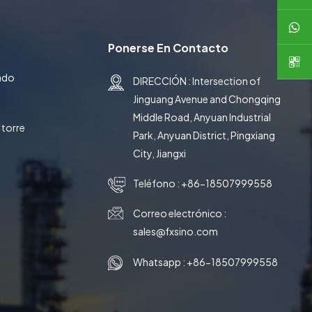
日本語
Ponerse En Contacto
한국의
ado
DIRECCIÓN : Intersection of
中文
Jinguang Avenue and Chongqing
Middle Road, Anyuan Industrial
 torre
Park, Anyuan District, Pingxiang
City, Jiangxi
Teléfono :
+86-18507999558
Correo electrónico :
sales@fxsino.com
Whatsapp :
+86-18507999558